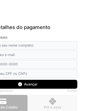
detalhes do pagamento
ntato
Avançar
gamento
Voltar
 de Crédito
PIX à vista