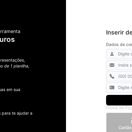
erramenta
Inserir 
juros
Dados de co
presentações,
o de 1 planilha,
usas em sua
Forma de Pa
para te ajudar a
Cartão