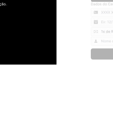
Dados do Ca
ção.